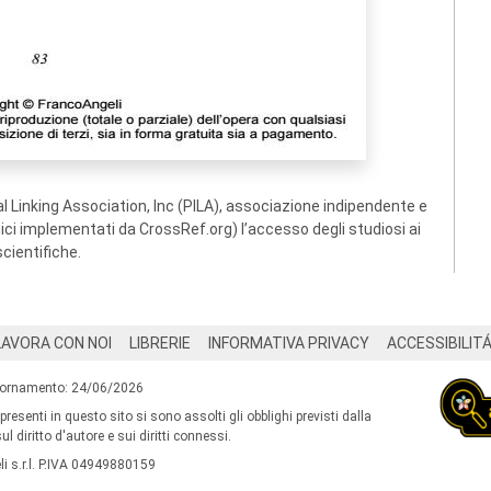
 Linking Association, Inc (PILA), associazione indipendente e
ogici implementati da CrossRef.org) l’accesso degli studiosi ai
scientifiche.
LAVORA CON NOI
LIBRERIE
INFORMATIVA PRIVACY
ACCESSIBILIT
iornamento: 24/06/2026
 presenti in questo sito si sono assolti gli obblighi previsti dalla
l diritto d'autore e sui diritti connessi.
i s.r.l. P.IVA 04949880159