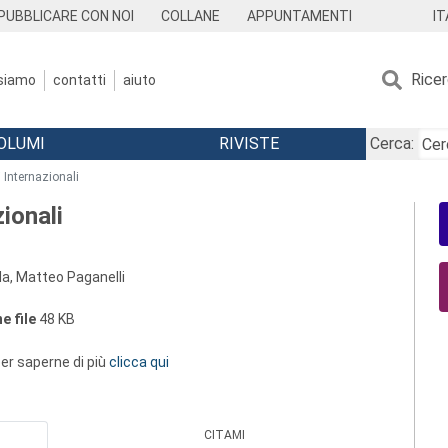
IT
PUBBLICARE CON NOI
COLLANE
APPUNTAMENTI
Rice
 siamo
contatti
aiuto
OLUMI
RIVISTE
Cerca:
i Internazionali
zionali
la, Matteo Paganelli
e file
48 KB
 per saperne di più
clicca qui
CITAMI