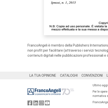
FrancoAngeli è membro della Publishers International
non profit per facilitare (attraverso i servizi tecnol
contenuti digitali nelle pubblicazioni professionali e 
Footer
LA TUA OPINIONE
CATALOGHI
CONVENZIONI
Ultimo agg
Per le opere
normativa su
FrancoAngel