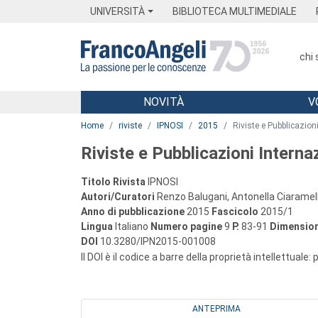
Menu
Main content
Footer
Menu
UNIVERSITÀ
BIBLIOTECA MULTIMEDIALE
chi
NOVITÀ
V
Main content
Home
riviste
IPNOSI
2015
Riviste e Pubblicazion
Riviste e Pubblicazioni Interna
Titolo Rivista
IPNOSI
Autori/Curatori
Renzo Balugani, Antonella Ciaramel
Anno di pubblicazione
2015
Fascicolo
2015/1
Lingua
Italiano
Numero pagine
9
P.
83-91
Dimension
DOI
10.3280/IPN2015-001008
Il DOI è il codice a barre della proprietà intellettuale:
ANTEPRIMA