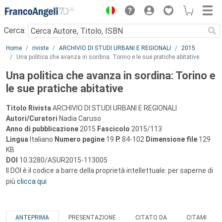
Menu
Cerca:
Main content
Home
riviste
ARCHIVIO DI STUDI URBANI E REGIONALI
2015
Una politica che avanza in sordina: Torino e le sue pratiche abitative
Una politica che avanza in sordina: Torino e
le sue pratiche abitative
Titolo Rivista
ARCHIVIO DI STUDI URBANI E REGIONALI
Autori/Curatori
Nadia Caruso
Anno di pubblicazione
2015
Fascicolo
2015/113
Lingua
Italiano
Numero pagine
19
P.
84-102
Dimensione file
129
KB
DOI
10.3280/ASUR2015-113005
Il DOI è il codice a barre della proprietà intellettuale: per saperne di
più
clicca qui
ANTEPRIMA
PRESENTAZIONE
CITATO DA
CITAMI