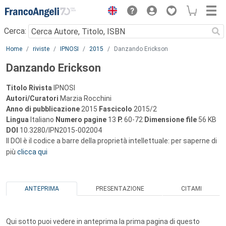
Menu
Cerca:
Main content
Home
riviste
IPNOSI
2015
Danzando Erickson
Danzando Erickson
Titolo Rivista
IPNOSI
Autori/Curatori
Marzia Rocchini
Anno di pubblicazione
2015
Fascicolo
2015/2
Lingua
Italiano
Numero pagine
13
P.
60-72
Dimensione file
56 KB
DOI
10.3280/IPN2015-002004
Il DOI è il codice a barre della proprietà intellettuale: per saperne di
più
clicca qui
ANTEPRIMA
PRESENTAZIONE
CITAMI
Qui sotto puoi vedere in anteprima la prima pagina di questo