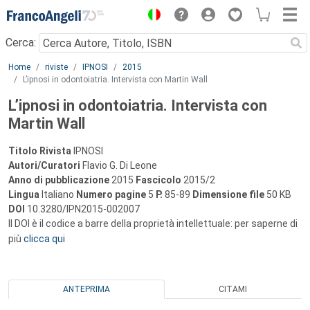
Menu
Cerca:
Main content
Home
riviste
IPNOSI
2015
L’ipnosi in odontoiatria. Intervista con Martin Wall
L’ipnosi in odontoiatria. Intervista con
Martin Wall
Titolo Rivista
IPNOSI
Autori/Curatori
Flavio G. Di Leone
Anno di pubblicazione
2015
Fascicolo
2015/2
Lingua
Italiano
Numero pagine
5
P.
85-89
Dimensione file
50 KB
DOI
10.3280/IPN2015-002007
Il DOI è il codice a barre della proprietà intellettuale: per saperne di
più
clicca qui
ANTEPRIMA
CITAMI