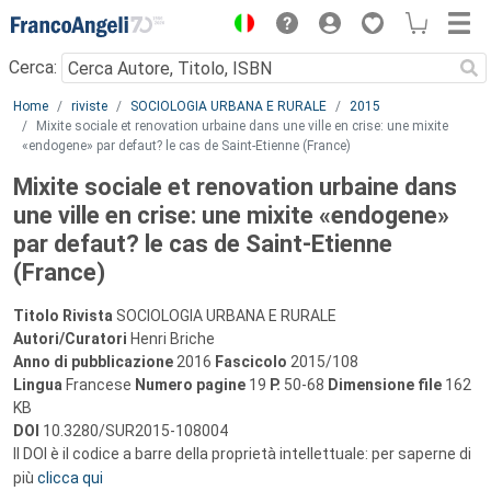
Menu
Cerca:
Main content
Home
riviste
SOCIOLOGIA URBANA E RURALE
2015
Mixite sociale et renovation urbaine dans une ville en crise: une mixite
«endogene» par defaut? le cas de Saint-Etienne (France)
Mixite sociale et renovation urbaine dans
une ville en crise: une mixite «endogene»
par defaut? le cas de Saint-Etienne
(France)
Titolo Rivista
SOCIOLOGIA URBANA E RURALE
Autori/Curatori
Henri Briche
Anno di pubblicazione
2016
Fascicolo
2015/108
Lingua
Francese
Numero pagine
19
P.
50-68
Dimensione file
162
KB
DOI
10.3280/SUR2015-108004
Il DOI è il codice a barre della proprietà intellettuale: per saperne di
più
clicca qui