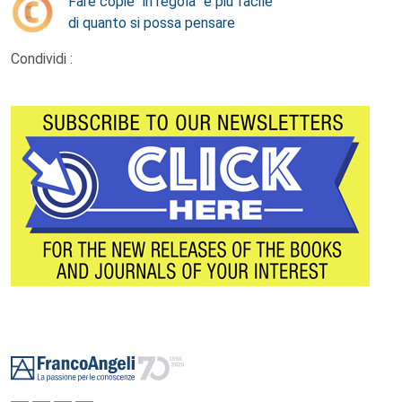
Fare copie “in regola” è più facile
di quanto si possa pensare
Condividi :
Footer