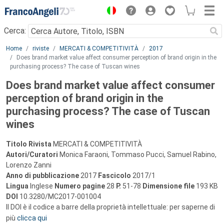
Menu
Cerca:
Main content
Home
riviste
MERCATI & COMPETITIVITÀ
2017
Does brand market value affect consumer perception of brand origin in the
purchasing process? The case of Tuscan wines
Does brand market value affect consumer
perception of brand origin in the
purchasing process? The case of Tuscan
wines
Titolo Rivista
MERCATI & COMPETITIVITÀ
Autori/Curatori
Monica Faraoni, Tommaso Pucci, Samuel Rabino,
Lorenzo Zanni
Anno di pubblicazione
2017
Fascicolo
2017/1
Lingua
Inglese
Numero pagine
28
P.
51-78
Dimensione file
193 KB
DOI
10.3280/MC2017-001004
Il DOI è il codice a barre della proprietà intellettuale: per saperne di
più
clicca qui