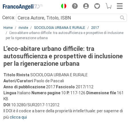
Menu
Cerca:
Main content
Home
riviste
SOCIOLOGIA URBANA E RURALE
2017
L’eco-abitare urbano difficile: tra autosufficienza e prospettive di inclusione
per la rigenerazione urbana
L’eco-abitare urbano difficile: tra
autosufficienza e prospettive di inclusione
per la rigenerazione urbana
Titolo Rivista
SOCIOLOGIA URBANA E RURALE
Autori/Curatori
Paolo de Pascali
Anno di pubblicazione
2017
Fascicolo
2017/112
Lingua
Italiano
Numero pagine
10
P.
117-126
Dimensione file
161
KB
DOI
10.3280/SUR2017-112012
Il DOI è il codice a barre della proprietà intellettuale: per saperne di
più
clicca qui