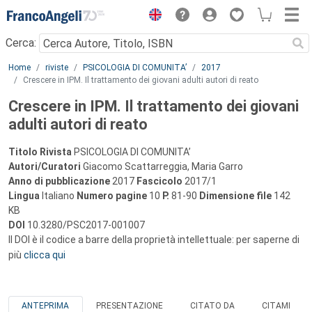
Menu
Cerca:
Main content
Home
riviste
PSICOLOGIA DI COMUNITA’
2017
Crescere in IPM. Il trattamento dei giovani adulti autori di reato
Crescere in IPM. Il trattamento dei giovani
adulti autori di reato
Titolo Rivista
PSICOLOGIA DI COMUNITA’
Autori/Curatori
Giacomo Scattarreggia, Maria Garro
Anno di pubblicazione
2017
Fascicolo
2017/1
Lingua
Italiano
Numero pagine
10
P.
81-90
Dimensione file
142
KB
DOI
10.3280/PSC2017-001007
Il DOI è il codice a barre della proprietà intellettuale: per saperne di
più
clicca qui
ANTEPRIMA
PRESENTAZIONE
CITATO DA
CITAMI