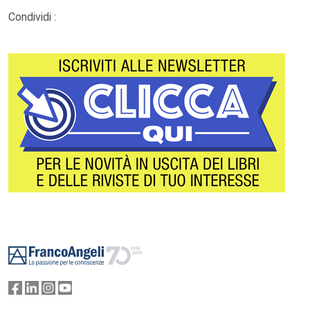
Condividi :
Footer