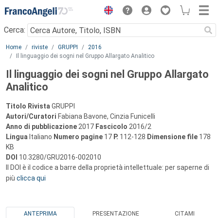
Menu
Cerca:
Main content
Home
riviste
GRUPPI
2016
Il linguaggio dei sogni nel Gruppo Allargato Analitico
Il linguaggio dei sogni nel Gruppo Allargato
Analitico
Titolo Rivista
GRUPPI
Autori/Curatori
Fabiana Bavone, Cinzia Funicelli
Anno di pubblicazione
2017
Fascicolo
2016/2
Lingua
Italiano
Numero pagine
17
P.
112-128
Dimensione file
178
KB
DOI
10.3280/GRU2016-002010
Il DOI è il codice a barre della proprietà intellettuale: per saperne di
più
clicca qui
ANTEPRIMA
PRESENTAZIONE
CITAMI