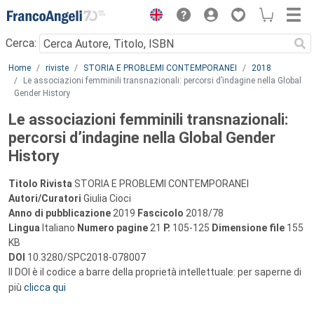
Menu
Cerca:
Main content
Home
riviste
STORIA E PROBLEMI CONTEMPORANEI
2018
Le associazioni femminili transnazionali: percorsi d’indagine nella Global
Gender History
Le associazioni femminili transnazionali:
percorsi d’indagine nella Global Gender
History
Titolo Rivista
STORIA E PROBLEMI CONTEMPORANEI
Autori/Curatori
Giulia Cioci
Anno di pubblicazione
2019
Fascicolo
2018/78
Lingua
Italiano
Numero pagine
21
P.
105-125
Dimensione file
155
KB
DOI
10.3280/SPC2018-078007
Il DOI è il codice a barre della proprietà intellettuale: per saperne di
più
clicca qui