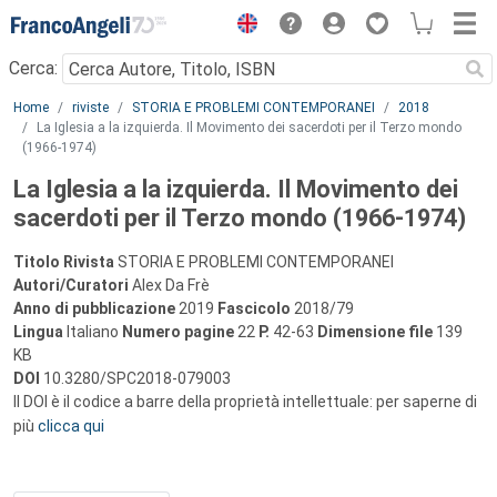
Menu
Cerca:
Main content
Home
riviste
STORIA E PROBLEMI CONTEMPORANEI
2018
La Iglesia a la izquierda. Il Movimento dei sacerdoti per il Terzo mondo
(1966-1974)
La Iglesia a la izquierda. Il Movimento dei
sacerdoti per il Terzo mondo (1966-1974)
Titolo Rivista
STORIA E PROBLEMI CONTEMPORANEI
Autori/Curatori
Alex Da Frè
Anno di pubblicazione
2019
Fascicolo
2018/79
Lingua
Italiano
Numero pagine
22
P.
42-63
Dimensione file
139
KB
DOI
10.3280/SPC2018-079003
Il DOI è il codice a barre della proprietà intellettuale: per saperne di
più
clicca qui