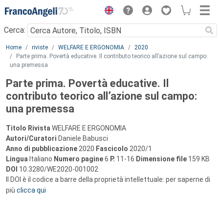
Menu
Cerca:
Main content
Home
riviste
WELFARE E ERGONOMIA
2020
Parte prima. Povertà educative. Il contributo teorico all’azione sul campo:
una premessa
Parte prima. Povertà educative. Il
contributo teorico all’azione sul campo:
una premessa
Titolo Rivista
WELFARE E ERGONOMIA
Autori/Curatori
Daniele Babusci
Anno di pubblicazione
2020
Fascicolo
2020/1
Lingua
Italiano
Numero pagine
6
P.
11-16
Dimensione file
159 KB
DOI
10.3280/WE2020-001002
Il DOI è il codice a barre della proprietà intellettuale: per saperne di
più
clicca qui