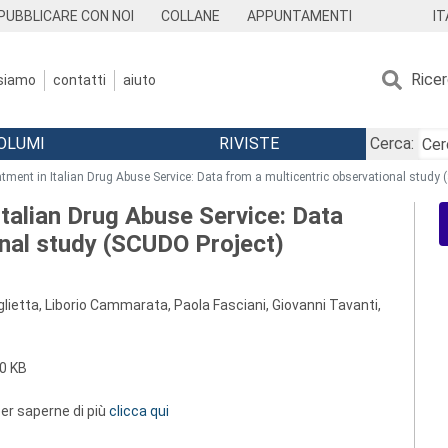
IT
PUBBLICARE CON NOI
COLLANE
APPUNTAMENTI
Rice
 siamo
contatti
aiuto
OLUMI
RIVISTE
Cerca:
atment in Italian Drug Abuse Service: Data from a multicentric observational study
Italian Drug Abuse Service: Data
onal study (SCUDO Project)
iglietta, Liborio Cammarata, Paola Fasciani, Giovanni Tavanti,
0 KB
 per saperne di più
clicca qui