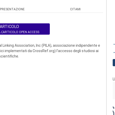
PRESENTAZIONE
CITAMI
L'ARTICOLO
 L'ARTICOLO OPEN ACCESS
←
 Linking Association, Inc (PILA), associazione indipendente e
ogici implementati da CrossRef.org) l’accesso degli studiosi ai
←
scientifiche.
L