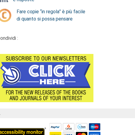
Fare copie “in regola” è più facile
di quanto si possa pensare
ondividi :
Á