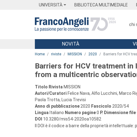
Menu
Main content
Footer
Menu
UNIVERSITÀ
BIBLIOTECA MULTIMEDIALE
chi
NOVITÀ
V
Main content
Home
riviste
MISSION
2020
Barriers for HCV tre
Barriers for HCV treatment in 
from a multicentric observati
Titolo Rivista
MISSION
Autori/Curatori
Felice Nava, Alfio Lucchini, Marco R
Paola Trotta, Lucia Trevisi
Anno di pubblicazione
2020
Fascicolo
2020/54
Lingua
Italiano
Numero pagine
0
P.
Dimensione file
DOI
10.3280/mis54-2020oa10582
Il DOI è il codice a barre della proprietà intellettuale: