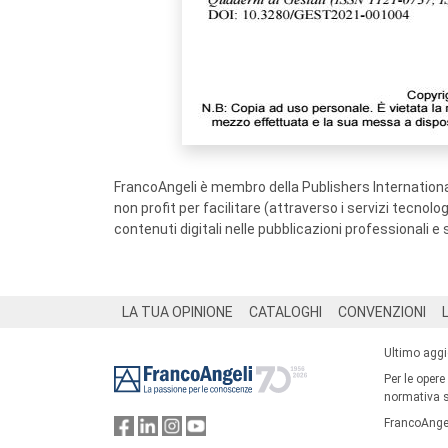
FrancoAngeli è membro della Publishers International
non profit per facilitare (attraverso i servizi tecnol
contenuti digitali nelle pubblicazioni professionali e 
Footer
LA TUA OPINIONE
CATALOGHI
CONVENZIONI
Ultimo agg
Per le opere
normativa su
FrancoAngel