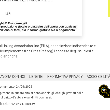
 Linking Association, Inc (PILA), associazione indipendente e
ogici implementati da CrossRef.org) l’accesso degli studiosi ai
scientifiche.
LAVORA CON NOI
LIBRERIE
INFORMATIVA PRIVACY
ACCESSIBILIT
iornamento: 24/06/2026
 presenti in questo sito si sono assolti gli obblighi previsti dalla
l diritto d'autore e sui diritti connessi.
i s.r.l. P.IVA 04949880159