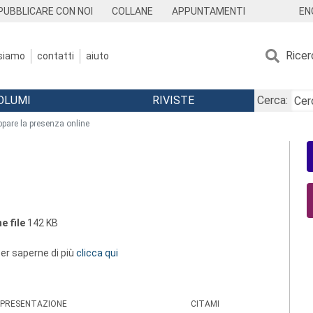
EN
PUBBLICARE CON NOI
COLLANE
APPUNTAMENTI
Ricer
 siamo
contatti
aiuto
OLUMI
RIVISTE
Cerca:
ppare la presenza online
e file
142 KB
 per saperne di più
clicca qui
PRESENTAZIONE
CITAMI