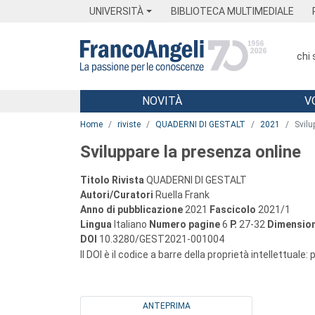
Menu
Main content
Footer
Menu
UNIVERSITÀ
BIBLIOTECA MULTIMEDIALE
chi
NOVITÀ
V
Main content
Home
riviste
QUADERNI DI GESTALT
2021
Svilu
Sviluppare la presenza online
Titolo Rivista
QUADERNI DI GESTALT
Autori/Curatori
Ruella Frank
Anno di pubblicazione
2021
Fascicolo
2021/1
Lingua
Italiano
Numero pagine
6
P.
27-32
Dimension
DOI
10.3280/GEST2021-001004
Il DOI è il codice a barre della proprietà intellettuale:
ANTEPRIMA