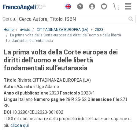
Menu
Cerca:
Main content
Home
riviste
CITTADINANZA EUROPEA (LA)
2023
La prima volta della Corte europea dei diritti dell’uomo e delle libertà
fondamentali sull’eutanasia
La prima volta della Corte europea dei
diritti dell’uomo e delle libertà
fondamentali sull’eutanasia
Titolo Rivista
CITTADINANZA EUROPEA (LA)
Autori/Curatori
Ugo Adamo
Anno di pubblicazione
2023
Fascicolo
2023/1
Lingua
Italiano
Numero pagine
28
P.
25-52
Dimensione file
271
KB
DOI
10.3280/CEU2023-001002
Il DOI è il codice a barre della proprietà intellettuale: per saperne di
più
clicca qui