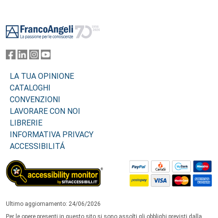
Footer
LA TUA OPINIONE
CATALOGHI
CONVENZIONI
LAVORARE CON NOI
LIBRERIE
INFORMATIVA PRIVACY
ACCESSIBILITÁ
Ultimo aggiornamento: 24/06/2026
Per le opere presenti in questo sito si sono assolti gli obblighi previsti dalla