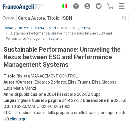
Menu
Cerca:
Main content
Home
riviste
MANAGEMENT CONTROL
2024
Sustainable Performance: Unraveling the Nexus between ESG and
Performance Management Systems
Sustainable Performance: Unraveling the
Nexus between ESG and Performance
Management Systems
Titolo Rivista
MANAGEMENT CONTROL
Autori/Curatori
Edoardo Borlatto, Elisa Truant, Elisa Giacosa,
Luca Maria Manzi
Anno di pubblicazione
2024
Fascicolo
2024/2 Suppl.
Lingua
Inglese
Numero pagine
24
P.
29-52
Dimensione file
326 KB
DOI
10.3280/MACO2024-002-S1003
Il DOI è il codice a barre della proprietà intellettuale: per saperne di
più
clicca qui