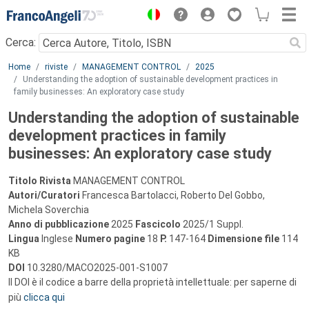
Menu
Cerca:
Main content
Home
riviste
MANAGEMENT CONTROL
2025
Understanding the adoption of sustainable development practices in
family businesses: An exploratory case study
Understanding the adoption of sustainable
development practices in family
businesses: An exploratory case study
Titolo Rivista
MANAGEMENT CONTROL
Autori/Curatori
Francesca Bartolacci, Roberto Del Gobbo,
Michela Soverchia
Anno di pubblicazione
2025
Fascicolo
2025/1 Suppl.
Lingua
Inglese
Numero pagine
18
P.
147-164
Dimensione file
114
KB
DOI
10.3280/MACO2025-001-S1007
Il DOI è il codice a barre della proprietà intellettuale: per saperne di
più
clicca qui