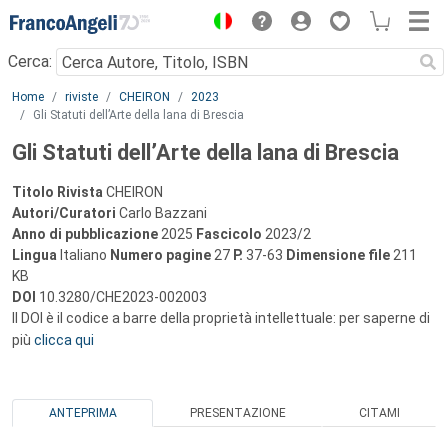
Menu
Cerca:
Main content
Home
riviste
CHEIRON
2023
Gli Statuti dell’Arte della lana di Brescia
Gli Statuti dell’Arte della lana di Brescia
Titolo Rivista
CHEIRON
Autori/Curatori
Carlo Bazzani
Anno di pubblicazione
2025
Fascicolo
2023/2
Lingua
Italiano
Numero pagine
27
P.
37-63
Dimensione file
211
KB
DOI
10.3280/CHE2023-002003
Il DOI è il codice a barre della proprietà intellettuale: per saperne di
più
clicca qui
ANTEPRIMA
PRESENTAZIONE
CITAMI