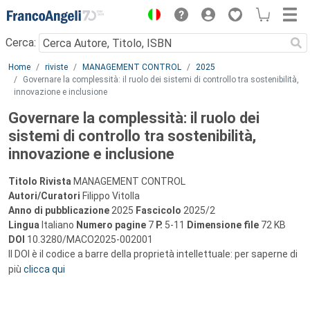
Menu
Cerca:
Main content
Home
riviste
MANAGEMENT CONTROL
2025
Governare la complessità: il ruolo dei sistemi di controllo tra sostenibilità,
innovazione e inclusione
Governare la complessità: il ruolo dei
sistemi di controllo tra sostenibilità,
innovazione e inclusione
Titolo Rivista
MANAGEMENT CONTROL
Autori/Curatori
Filippo Vitolla
Anno di pubblicazione
2025
Fascicolo
2025/2
Lingua
Italiano
Numero pagine
7
P.
5-11
Dimensione file
72 KB
DOI
10.3280/MACO2025-002001
Il DOI è il codice a barre della proprietà intellettuale: per saperne di
più
clicca qui