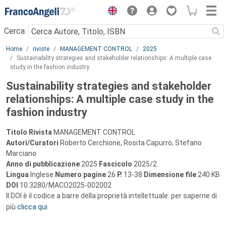
Menu
Cerca:
Main content
Home
riviste
MANAGEMENT CONTROL
2025
Sustainability strategies and stakeholder relationships: A multiple case
study in the fashion industry
Sustainability strategies and stakeholder
relationships: A multiple case study in the
fashion industry
Titolo Rivista
MANAGEMENT CONTROL
Autori/Curatori
Roberto Cerchione, Rosita Capurro, Stefano
Marciano
Anno di pubblicazione
2025
Fascicolo
2025/2
Lingua
Inglese
Numero pagine
26
P.
13-38
Dimensione file
240 KB
DOI
10.3280/MACO2025-002002
Il DOI è il codice a barre della proprietà intellettuale: per saperne di
più
clicca qui