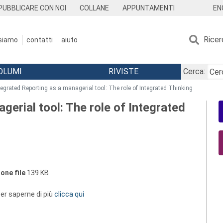
EN
PUBBLICARE CON NOI
COLLANE
APPUNTAMENTI
Ricer
 siamo
contatti
aiuto
OLUMI
RIVISTE
Cerca:
tegrated Reporting as a managerial tool: The role of Integrated Thinking
gerial tool: The role of Integrated
one file
139 KB
 per saperne di più
clicca qui