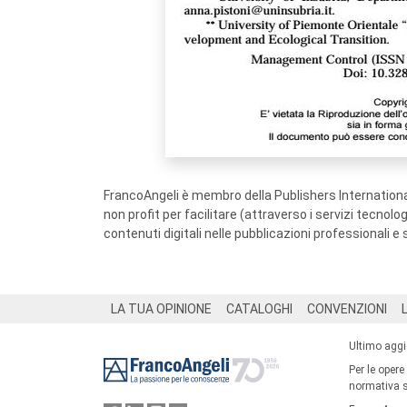
FrancoAngeli è membro della Publishers International
non profit per facilitare (attraverso i servizi tecnol
contenuti digitali nelle pubblicazioni professionali e 
Footer
LA TUA OPINIONE
CATALOGHI
CONVENZIONI
Ultimo agg
Per le opere
normativa su