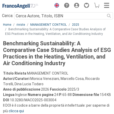
Menu
Cerca:
Main content
Home
riviste
MANAGEMENT CONTROL
2025
Benchmarking Sustainability: A Comparative Case Studies Analysis of
ESG Practices in the Heating, Ventilation, and Air Conditioning Industry
Benchmarking Sustainability: A
Comparative Case Studies Analysis of ESG
Practices in the Heating, Ventilation, and
Air Conditioning Industry
Titolo Rivista
MANAGEMENT CONTROL
Autori/Curatori
Monica Veneziani, Marcello Cosa, Riccardo
Torelli, Dina Lucia Todaro
Anno di pubblicazione
2026
Fascicolo
2025/3
Lingua
Inglese
Numero pagine
24
P.
65-88
Dimensione file
154 KB
DOI
10.3280/MACO2025-003004
Il DOI è il codice a barre della proprietà intellettuale: per saperne di
più
clicca qui