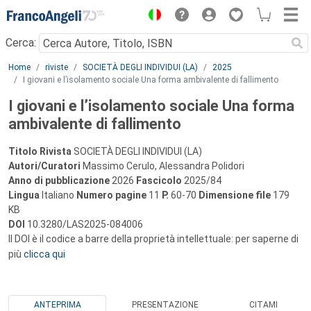
Menu
Cerca:
Main content
Home
riviste
SOCIETÀ DEGLI INDIVIDUI (LA)
2025
I giovani e l’isolamento sociale Una forma ambivalente di fallimento
I giovani e l’isolamento sociale Una forma
ambivalente di fallimento
Titolo Rivista
SOCIETÀ DEGLI INDIVIDUI (LA)
Autori/Curatori
Massimo Cerulo, Alessandra Polidori
Anno di pubblicazione
2026
Fascicolo
2025/84
Lingua
Italiano
Numero pagine
11
P.
60-70
Dimensione file
179
KB
DOI
10.3280/LAS2025-084006
Il DOI è il codice a barre della proprietà intellettuale: per saperne di
più
clicca qui
ANTEPRIMA
PRESENTAZIONE
CITAMI