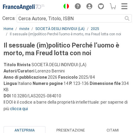
Menu
Cerca:
Main content
Home
riviste
SOCIETÀ DEGLI INDIVIDUI (LA)
2025
Il sessuale (im)politico Perché l’uomo è morto, ma Freud lotta con noi
Il sessuale (im)politico Perché l’uomo è
morto, ma Freud lotta con noi
Titolo Rivista
SOCIETÀ DEGLI INDIVIDUI (LA)
Autori/Curatori
Lorenzo Bernini
Anno di pubblicazione
2026
Fascicolo
2025/84
Lingua
Italiano
Numero pagine
14
P.
123-136
Dimensione file
334
KB
DOI
10.3280/LAS2025-084010
Il DOI è il codice a barre della proprietà intellettuale: per saperne di
più
clicca qui
ANTEPRIMA
PRESENTAZIONE
CITAMI