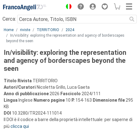
Menu
Cerca:
Main content
Home
riviste
TERRITORIO
2024
In/visibility: exploring the representation and agency of borderscapes
beyond the seen
In/visibility: exploring the representation
and agency of borderscapes beyond the
seen
Titolo Rivista
TERRITORIO
Autori/Curatori
Nicoletta Grillo, Luca Gaeta
Anno di pubblicazione
2026
Fascicolo
2024/111
Lingua
Inglese
Numero pagine
10
P.
154-163
Dimensione file
295
KB
DOI
10.3280/TR2024-111014
Il DOI è il codice a barre della proprietà intellettuale: per saperne di
più
clicca qui