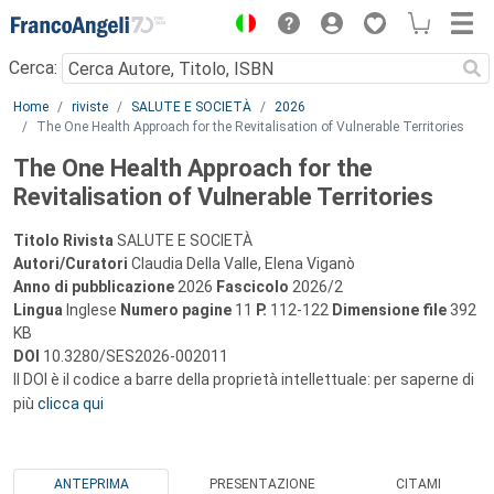
Menu
Cerca:
Main content
Home
riviste
SALUTE E SOCIETÀ
2026
The One Health Approach for the Revitalisation of Vulnerable Territories
The One Health Approach for the
Revitalisation of Vulnerable Territories
Titolo Rivista
SALUTE E SOCIETÀ
Autori/Curatori
Claudia Della Valle, Elena Viganò
Anno di pubblicazione
2026
Fascicolo
2026/2
Lingua
Inglese
Numero pagine
11
P.
112-122
Dimensione file
392
KB
DOI
10.3280/SES2026-002011
Il DOI è il codice a barre della proprietà intellettuale: per saperne di
più
clicca qui
ANTEPRIMA
PRESENTAZIONE
CITAMI