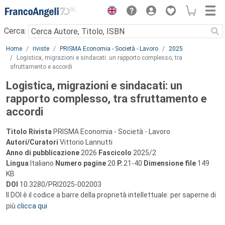
Menu
Cerca:
Main content
Home
riviste
PRISMA Economia - Società - Lavoro
2025
Logistica, migrazioni e sindacati: un rapporto complesso, tra
sfruttamento e accordi
Logistica, migrazioni e sindacati: un
rapporto complesso, tra sfruttamento e
accordi
Titolo Rivista
PRISMA Economia - Società - Lavoro
Autori/Curatori
Vittorio Lannutti
Anno di pubblicazione
2026
Fascicolo
2025/2
Lingua
Italiano
Numero pagine
20
P.
21-40
Dimensione file
149
KB
DOI
10.3280/PRI2025-002003
Il DOI è il codice a barre della proprietà intellettuale: per saperne di
più
clicca qui