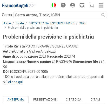
Menu
Cerca:
Main content
Home
riviste
PSICOTERAPIA E SCIENZE UMANE
2021
Problemi della previsione in psichiatria
Problemi della previsione in psichiatria
Titolo Rivista
PSICOTERAPIA E SCIENZE UMANE
Autori/Curatori
Andrea Angelozzi
Anno di pubblicazione
2021
Fascicolo
2021/4
Lingua
Italiano
Numero pagine
24
P.
623-646
Dimensione file
394
KB
DOI
10.3280/PU2021-004005
Il DOI è il codice a barre della proprietà intellettuale: per saperne di
più
clicca qui
ANTEPRIMA
PRESENTAZIONE
CITATO DA
CITAMI