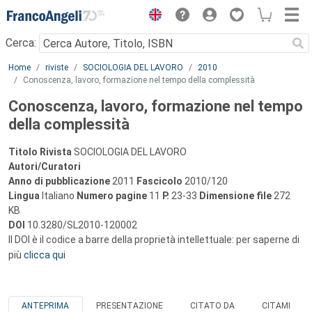
Menu
Cerca:
Main content
Home
riviste
SOCIOLOGIA DEL LAVORO
2010
Conoscenza, lavoro, formazione nel tempo della complessità
Conoscenza, lavoro, formazione nel tempo
della complessità
Titolo Rivista
SOCIOLOGIA DEL LAVORO
Autori/Curatori
Anno di pubblicazione
2011
Fascicolo
2010/120
Lingua
Italiano
Numero pagine
11
P.
23-33
Dimensione file
272
KB
DOI
10.3280/SL2010-120002
Il DOI è il codice a barre della proprietà intellettuale: per saperne di
più
clicca qui
ANTEPRIMA
PRESENTAZIONE
CITATO DA
CITAMI