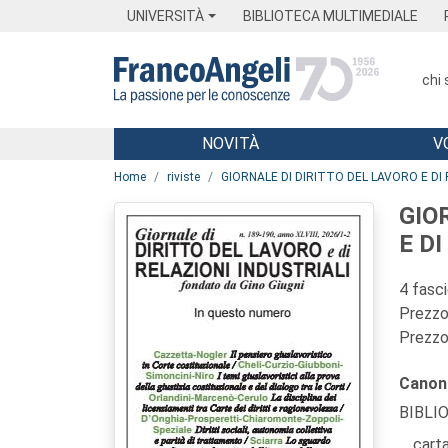
Menu
Main content
Footer
Menu
UNIVERSITÀ
BIBLIOTECA MULTIMEDIALE
chi
NOVITÀ
V
Main content
Home
riviste
GIORNALE DI DIRITTO DEL LAVORO E DI 
GIO
E D
4 fasc
Prezzo 
Prezzo 
Canon
BIBLI
carta