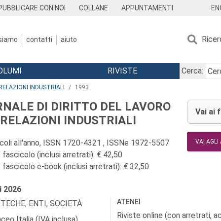
EN
PUBBLICARE CON NOI
COLLANE
APPUNTAMENTI
Ricer
 siamo
contatti
aiuto
OLUMI
RIVISTE
Cerca:
RELAZIONI INDUSTRIALI
1993
RNALE DI DIRITTO DEL LAVORO
Vai ai 
I RELAZIONI INDUSTRIALI
icoli all'anno, ISSN 1720-4321 , ISSNe 1972-5507
VAI AGLI
fascicolo (inclusi arretrati): € 42,50
fascicolo e-book (inclusi arretrati): € 32,50
i
2026
ATENEI
OTECHE, ENTI, SOCIETÀ
Riviste online (con arretrati, 
ceo Italia (IVA inclusa)