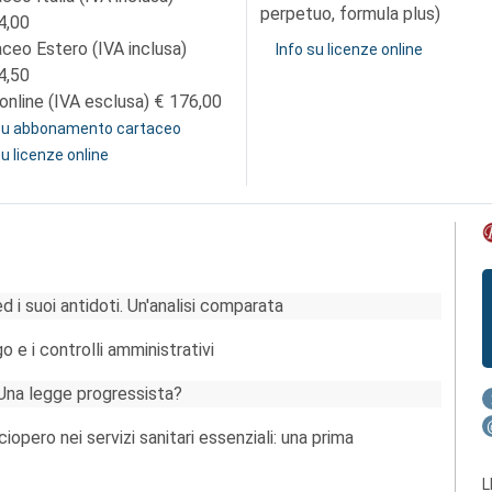
perpetuo, formula plus)
4,00
aceo Estero (IVA inclusa)
Info su licenze online
4,50
online (IVA esclusa)
176,00
 su abbonamento cartaceo
su licenze online
ed i suoi antidoti. Un'analisi comparata
o e i controlli amministrativi
. Una legge progressista?
ciopero nei servizi sanitari essenziali: una prima
L