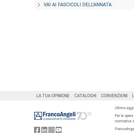
VAI AI FASCICOLI DELL’ANNATA :
Footer
LA TUA OPINIONE
CATALOGHI
CONVENZIONI
Ultimo agg
Per le opere
normativa su
FrancoAngel