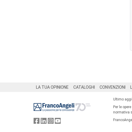
Footer
LA TUA OPINIONE
CATALOGHI
CONVENZIONI
Ultimo agg
Per le opere
normativa su
FrancoAngel