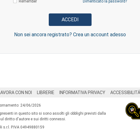
Remember
Dimenticato la password?
Non sei ancora registrato? Crea un account adesso
LAVORA CON NOI
LIBRERIE
INFORMATIVA PRIVACY
ACCESSIBILIT
iornamento: 24/06/2026
 presenti in questo sito si sono assolti gli obblighi previsti dalla
l diritto d'autore e sui diritti connessi.
i s.r.l. P.IVA 04949880159