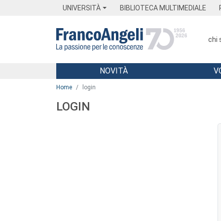
Menu
Main content
Footer
Menu
UNIVERSITÀ
BIBLIOTECA MULTIMEDIALE
chi
NOVITÀ
V
Main content
Home
login
LOGIN