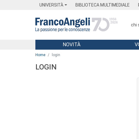
Menu
Main content
Footer
Menu
UNIVERSITÀ
BIBLIOTECA MULTIMEDIALE
chi
NOVITÀ
V
Main content
Home
login
LOGIN