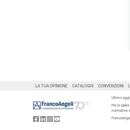
Footer
LA TUA OPINIONE
CATALOGHI
CONVENZIONI
Ultimo agg
Per le opere
normativa su
FrancoAngel