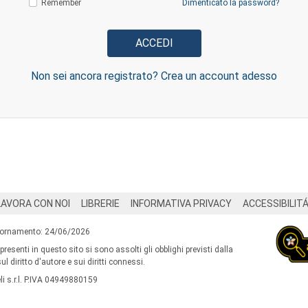
Remember
Dimenticato la password?
Non sei ancora registrato? Crea un account adesso
LAVORA CON NOI
LIBRERIE
INFORMATIVA PRIVACY
ACCESSIBILIT
iornamento: 24/06/2026
 presenti in questo sito si sono assolti gli obblighi previsti dalla
l diritto d'autore e sui diritti connessi.
i s.r.l. P.IVA 04949880159