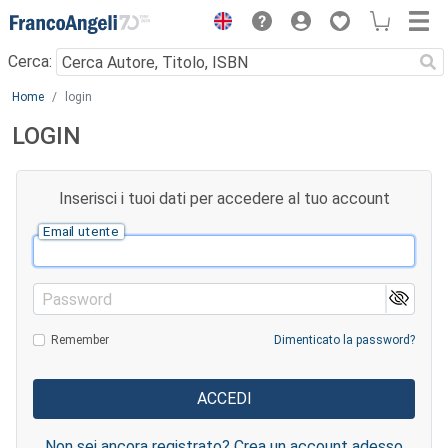
Menu
Cerca:
Main content
Home
login
LOGIN
Inserisci i tuoi dati per accedere al tuo account
Email utente
Password
Remember
Dimenticato la password?
Non sei ancora registrato? Crea un account adesso