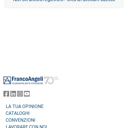
Footer
LA TUA OPINIONE
CATALOGHI
CONVENZIONI
LAVORARE CON NOI