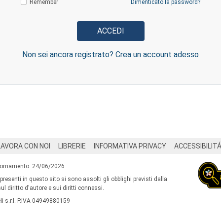
Remember
Dimenticato la password?
Non sei ancora registrato? Crea un account adesso
LAVORA CON NOI
LIBRERIE
INFORMATIVA PRIVACY
ACCESSIBILIT
iornamento: 24/06/2026
 presenti in questo sito si sono assolti gli obblighi previsti dalla
l diritto d'autore e sui diritti connessi.
i s.r.l. P.IVA 04949880159