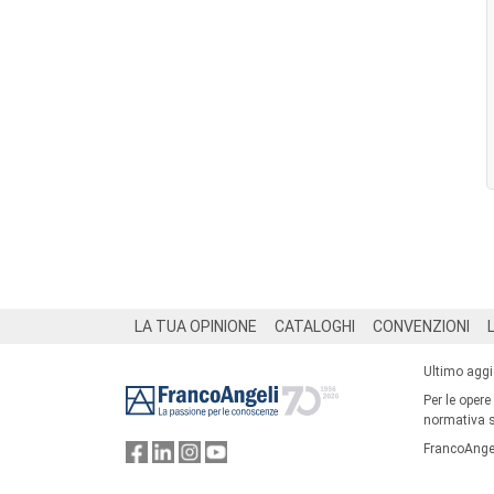
Footer
LA TUA OPINIONE
CATALOGHI
CONVENZIONI
Ultimo agg
Per le opere
normativa su
FrancoAngel