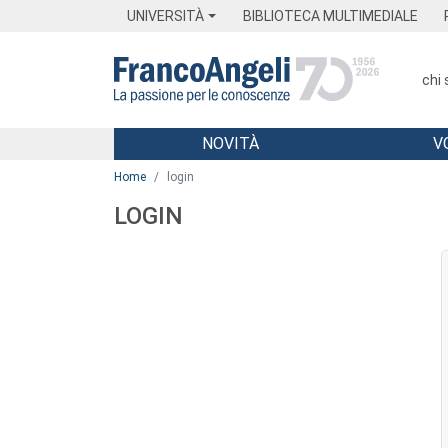
Menu
Main content
Footer
Menu
UNIVERSITÀ
BIBLIOTECA MULTIMEDIALE
chi
NOVITÀ
V
Main content
Home
login
LOGIN