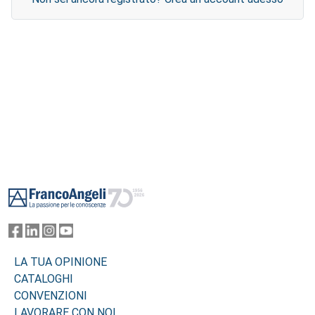
Footer
LA TUA OPINIONE
CATALOGHI
CONVENZIONI
LAVORARE CON NOI