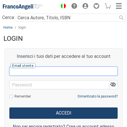
Menu
Cerca:
Main content
Home
login
LOGIN
Inserisci i tuoi dati per accedere al tuo account
Email utente
Password
Remember
Dimenticato la password?
Non sei ancora registrato? Crea un account adesso