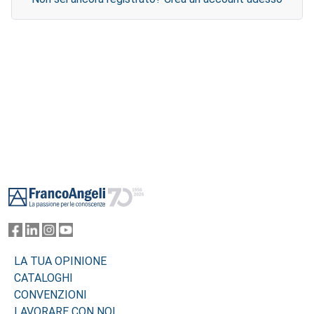
Footer
LA TUA OPINIONE
CATALOGHI
CONVENZIONI
LAVORARE CON NOI