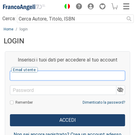
Menu
Cerca:
Main content
Home
login
LOGIN
Inserisci i tuoi dati per accedere al tuo account
Email utente
Password
Remember
Dimenticato la password?
Non sei ancora registrato? Crea un account adesso