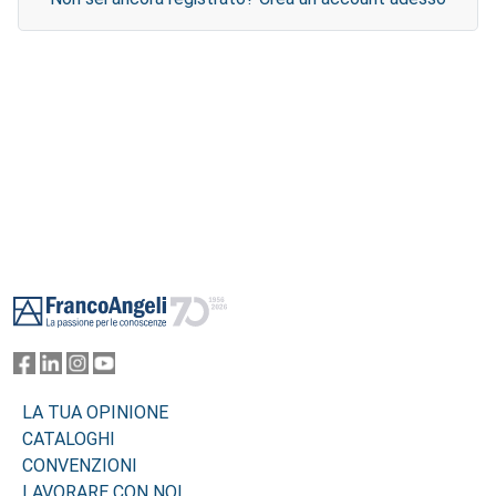
Footer
LA TUA OPINIONE
CATALOGHI
CONVENZIONI
LAVORARE CON NOI