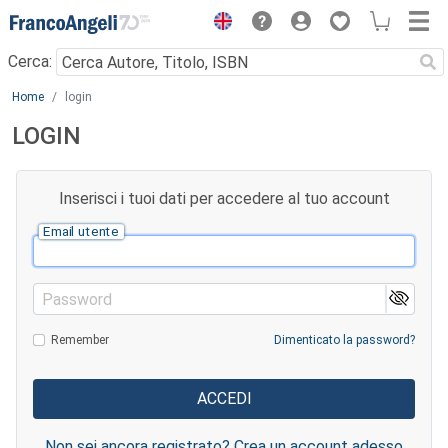
Menu
Cerca:
Main content
Home
login
LOGIN
Inserisci i tuoi dati per accedere al tuo account
Email utente
Password
Remember
Dimenticato la password?
Non sei ancora registrato? Crea un account adesso