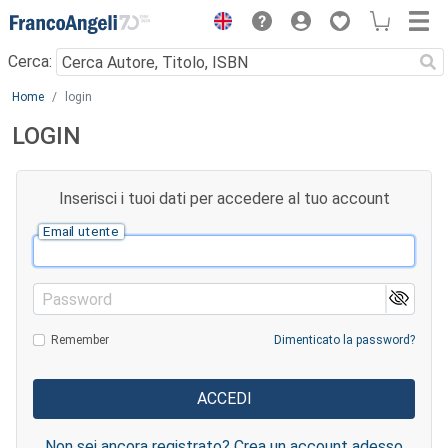
Menu
Cerca:
Main content
Home
login
LOGIN
Inserisci i tuoi dati per accedere al tuo account
Email utente
Password
Remember
Dimenticato la password?
Non sei ancora registrato? Crea un account adesso