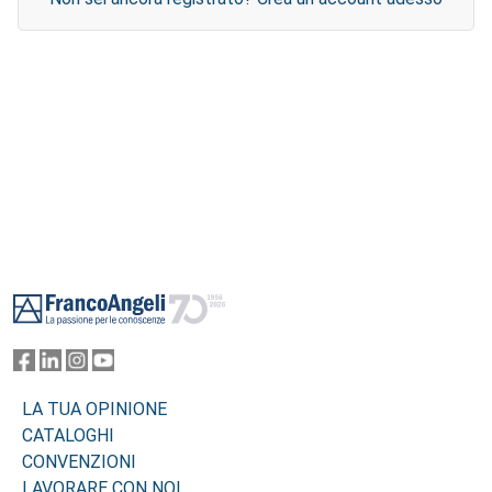
Footer
LA TUA OPINIONE
CATALOGHI
CONVENZIONI
LAVORARE CON NOI