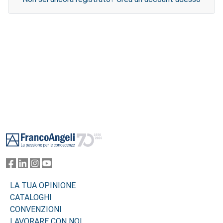
Footer
LA TUA OPINIONE
CATALOGHI
CONVENZIONI
LAVORARE CON NOI