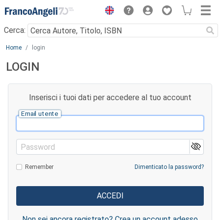
Menu
Cerca:
Main content
Home
login
LOGIN
Inserisci i tuoi dati per accedere al tuo account
Email utente
Password
Remember
Dimenticato la password?
Non sei ancora registrato? Crea un account adesso