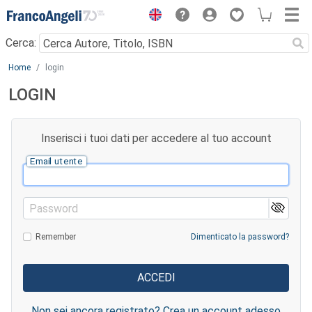
Menu
Cerca:
Main content
Home
login
LOGIN
Inserisci i tuoi dati per accedere al tuo account
Email utente
Password
Remember
Dimenticato la password?
Non sei ancora registrato? Crea un account adesso