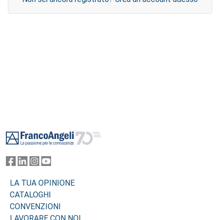
Footer
LA TUA OPINIONE
CATALOGHI
CONVENZIONI
LAVORARE CON NOI