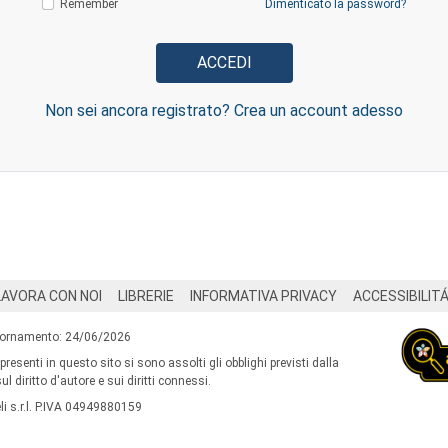
Remember
Dimenticato la password?
Non sei ancora registrato? Crea un account adesso
LAVORA CON NOI
LIBRERIE
INFORMATIVA PRIVACY
ACCESSIBILIT
iornamento: 24/06/2026
 presenti in questo sito si sono assolti gli obblighi previsti dalla
l diritto d'autore e sui diritti connessi.
i s.r.l. P.IVA 04949880159