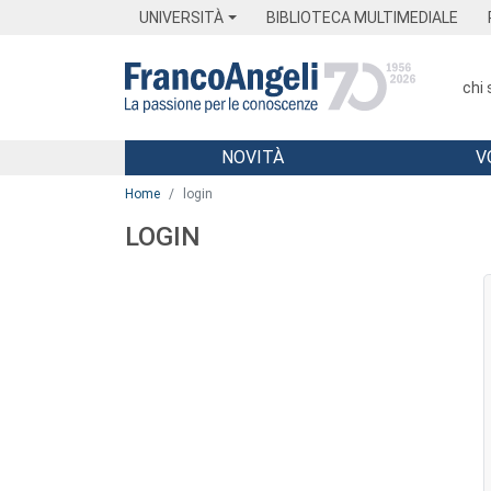
Menu
Main content
Footer
Menu
UNIVERSITÀ
BIBLIOTECA MULTIMEDIALE
chi
NOVITÀ
V
Main content
Home
login
LOGIN