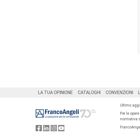
Footer
LA TUA OPINIONE
CATALOGHI
CONVENZIONI
Ultimo agg
Per le opere
normativa su
FrancoAngel