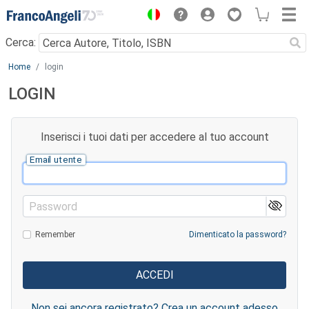
Menu
Cerca:
Main content
Home
login
LOGIN
Inserisci i tuoi dati per accedere al tuo account
Email utente
Password
Remember
Dimenticato la password?
Non sei ancora registrato? Crea un account adesso