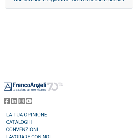
Footer
LA TUA OPINIONE
CATALOGHI
CONVENZIONI
LAVORARE CON NOI