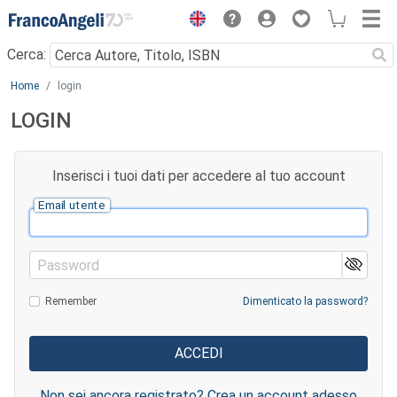
Menu
Cerca:
Main content
Home
login
LOGIN
Inserisci i tuoi dati per accedere al tuo account
Email utente
Password
Remember
Dimenticato la password?
Non sei ancora registrato? Crea un account adesso