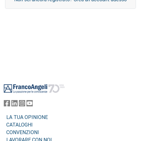
Footer
LA TUA OPINIONE
CATALOGHI
CONVENZIONI
LAVORARE CON NOI