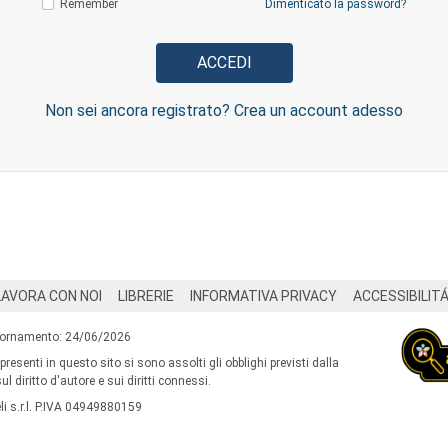
Remember
Dimenticato la password?
Non sei ancora registrato? Crea un account adesso
LAVORA CON NOI
LIBRERIE
INFORMATIVA PRIVACY
ACCESSIBILIT
iornamento: 24/06/2026
 presenti in questo sito si sono assolti gli obblighi previsti dalla
l diritto d'autore e sui diritti connessi.
i s.r.l. P.IVA 04949880159