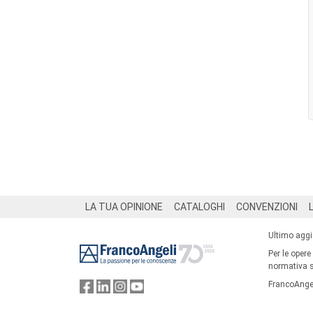
Footer
LA TUA OPINIONE
CATALOGHI
CONVENZIONI
Ultimo agg
Per le opere
normativa su
FrancoAngel