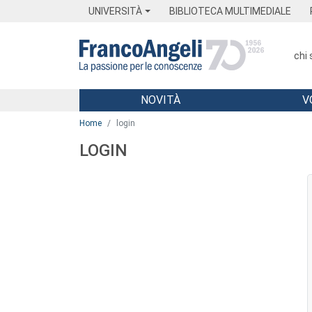
Menu
Main content
Footer
Menu
UNIVERSITÀ
BIBLIOTECA MULTIMEDIALE
chi
NOVITÀ
V
Main content
Home
login
LOGIN