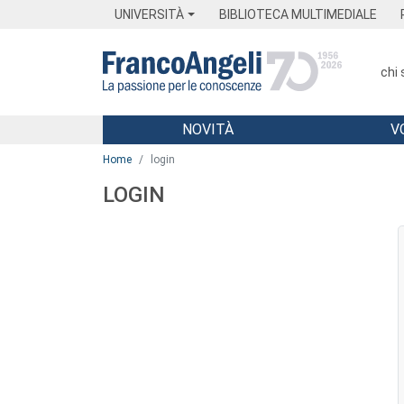
Menu
Main content
Footer
Menu
UNIVERSITÀ
BIBLIOTECA MULTIMEDIALE
chi
NOVITÀ
V
Main content
Home
login
LOGIN