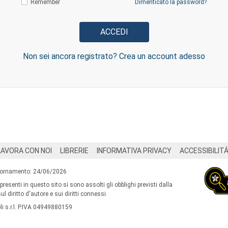
Remember
Dimenticato la password?
Non sei ancora registrato? Crea un account adesso
LAVORA CON NOI
LIBRERIE
INFORMATIVA PRIVACY
ACCESSIBILIT
iornamento: 24/06/2026
 presenti in questo sito si sono assolti gli obblighi previsti dalla
l diritto d'autore e sui diritti connessi.
i s.r.l. P.IVA 04949880159