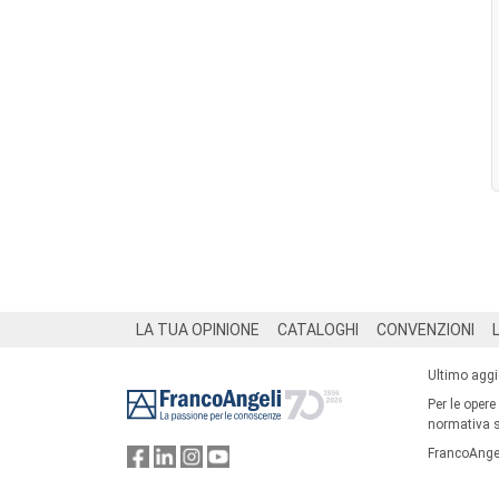
Footer
LA TUA OPINIONE
CATALOGHI
CONVENZIONI
Ultimo agg
Per le opere
normativa su
FrancoAngel