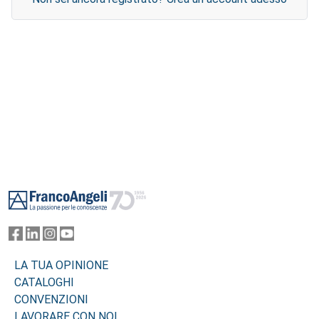
Footer
LA TUA OPINIONE
CATALOGHI
CONVENZIONI
LAVORARE CON NOI