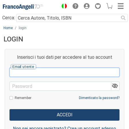
Menu
Cerca:
Main content
Home
login
LOGIN
Inserisci i tuoi dati per accedere al tuo account
Email utente
Password
Remember
Dimenticato la password?
Non sei ancora registrato? Crea un account adesso