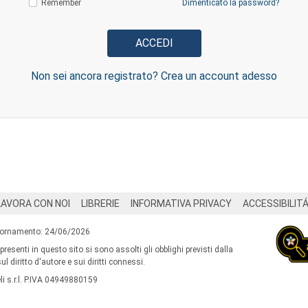
Remember
Dimenticato la password?
Non sei ancora registrato? Crea un account adesso
LAVORA CON NOI
LIBRERIE
INFORMATIVA PRIVACY
ACCESSIBILIT
iornamento: 24/06/2026
 presenti in questo sito si sono assolti gli obblighi previsti dalla
l diritto d'autore e sui diritti connessi.
i s.r.l. P.IVA 04949880159