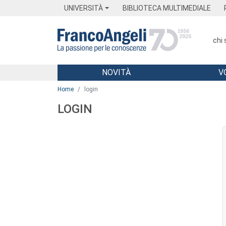
Menu
Main content
Footer
Menu
UNIVERSITÀ
BIBLIOTECA MULTIMEDIALE
chi
NOVITÀ
V
Main content
Home
login
LOGIN