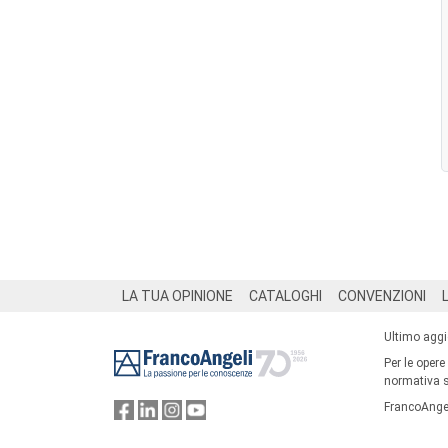
Footer
LA TUA OPINIONE
CATALOGHI
CONVENZIONI
Ultimo agg
Per le opere
normativa su
FrancoAngel