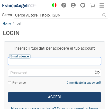
Menu
Cerca:
Main content
Home
login
LOGIN
Inserisci i tuoi dati per accedere al tuo account
Email utente
Password
Remember
Dimenticato la password?
Non sei ancora registrato? Crea un account adesso