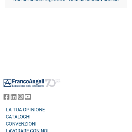
Footer
LA TUA OPINIONE
CATALOGHI
CONVENZIONI
LAVORARE CON NOI