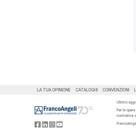
Footer
LA TUA OPINIONE
CATALOGHI
CONVENZIONI
Ultimo agg
Per le opere
normativa su
FrancoAngel