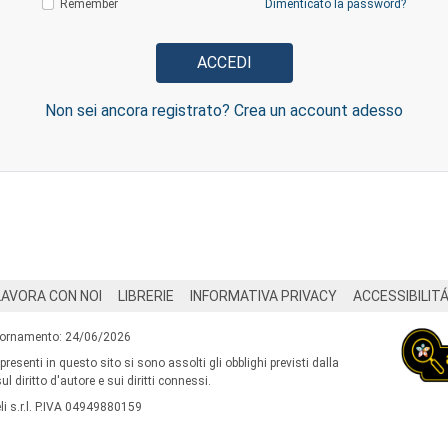
Remember
Dimenticato la password?
Non sei ancora registrato? Crea un account adesso
LAVORA CON NOI
LIBRERIE
INFORMATIVA PRIVACY
ACCESSIBILIT
iornamento: 24/06/2026
 presenti in questo sito si sono assolti gli obblighi previsti dalla
l diritto d'autore e sui diritti connessi.
i s.r.l. P.IVA 04949880159