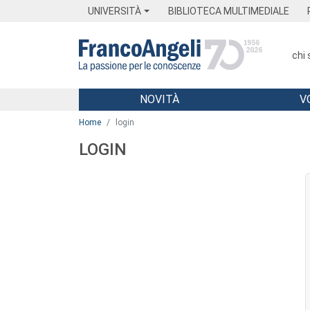
Menu
Main content
Footer
Menu
UNIVERSITÀ
BIBLIOTECA MULTIMEDIALE
chi
NOVITÀ
V
Main content
Home
login
LOGIN