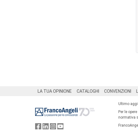
Footer
LA TUA OPINIONE
CATALOGHI
CONVENZIONI
Ultimo agg
Per le opere
normativa su
FrancoAngel