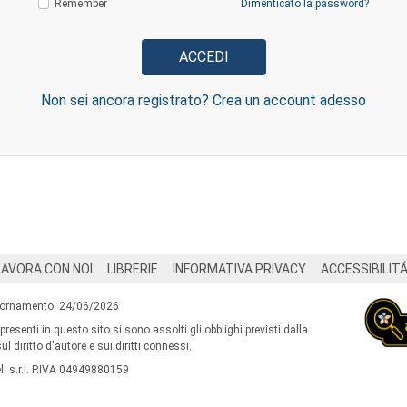
Remember
Dimenticato la password?
Non sei ancora registrato? Crea un account adesso
LAVORA CON NOI
LIBRERIE
INFORMATIVA PRIVACY
ACCESSIBILIT
iornamento: 24/06/2026
 presenti in questo sito si sono assolti gli obblighi previsti dalla
l diritto d'autore e sui diritti connessi.
i s.r.l. P.IVA 04949880159