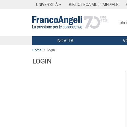
Menu
Main content
Footer
Menu
UNIVERSITÀ
BIBLIOTECA MULTIMEDIALE
chi
NOVITÀ
V
Main content
Home
login
LOGIN